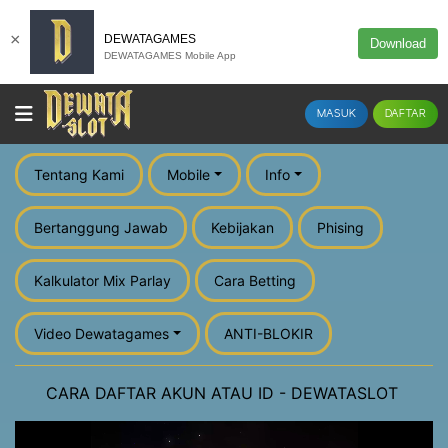
×
DEWATAGAMES
Download
DEWATAGAMES Mobile App
MASUK
DAFTAR
Tentang Kami
Mobile
Info
Bertanggung Jawab
Kebijakan
Phising
Kalkulator Mix Parlay
Cara Betting
Video Dewatagames
ANTI-BLOKIR
CARA DAFTAR AKUN ATAU ID - DEWATASLOT