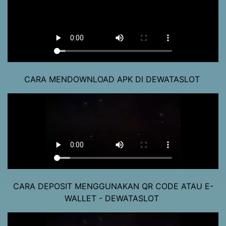
CARA MENDOWNLOAD APK DI DEWATASLOT
CARA DEPOSIT MENGGUNAKAN QR CODE ATAU E-
WALLET - DEWATASLOT