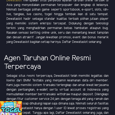
Dewataslot
merupakan situs penyedia layanan taruhan online terbaik di
Asia yang menyediakan permainan terpopuler dan lengkap di kelasnya.
Nikmati berbagai pilihan game seperti sportsbook, e-sport, slots, idn-
live, tangkas, live casino, togel hingga tembak ikan di satu tempat.
Dewataslot hadir sebagai standar kualitas terbaik pilihan jutaan player
yang memiliki sistem enkripsi tercepat. Didukung dengan teknologi
terkini yang menghadirkan permainan bebas hambatan ataupun bug.
Rasakan sensasi betting online unik, seru dan menantang lewat tampilan
dan desain atrakrif. Jangan lewatkan promosi, event dan bonus menarik
yang Dewataslot bagikan setiap harinya. Daftar Dewataslot sekarang.
Agen Taruhan Online Resmi
Terpercaya
Sebagai situs resmi terpercaya, Dewataslot telah memiliki legalitas dan
lisensi dari BMM Testlabs yang menjamin keamanan data diri member.
Kami juga memiliki sistem transaksi terlengkap dan aman lewat kerjasama
dengan perbangkan, e-wallet serta virtual account di Indonesia yang
memudahkan member bertransaksi withdraw maupun deposit. Dilengkapi
dengan fitur customer service 24 jam dengan tenaga ahli yang ramah dan
profesional siap dihubungi kapan saja dimana saja. Nikmati seluruh fasilitas
lengkap Dewataslot hanya dengan 1 user ID lewat proses registrasi yang
mudah dan cepat. Tunggu apa lagi, Daftar Dewataslot sekarang juga, dan