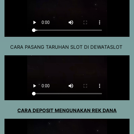
CARA PASANG TARUHAN SLOT DI DEWATASLOT
CARA DEPOSIT MENGUNAKAN REK DANA