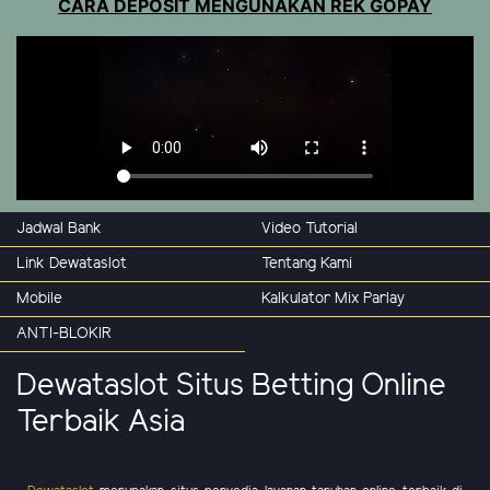
CARA DEPOSIT MENGUNAKAN REK GOPAY
Jadwal Bank
Video Tutorial
Link Dewataslot
Tentang Kami
Mobile
Kalkulator Mix Parlay
ANTI-BLOKIR
Dewataslot Situs Betting Online
Terbaik Asia